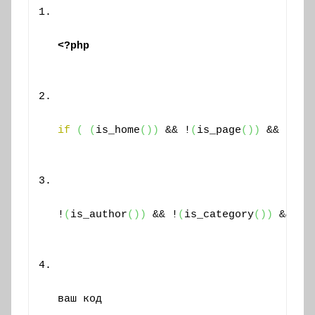
<?php
if
(
(
is_home
(
)
)
 && !
(
is_page
(
)
)
 && !
(
is
!
(
is_author
(
)
)
 && !
(
is_category
(
)
)
 && !
(
ваш код