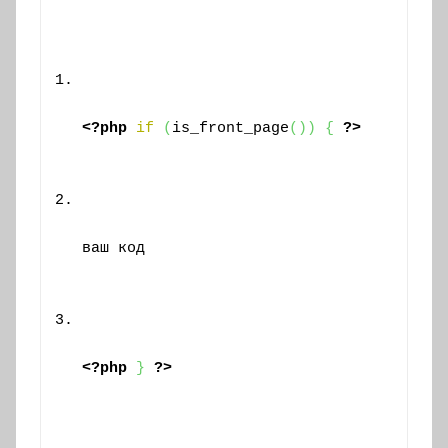
<?php
if
(
is_front_page
(
)
)
{
?>
ваш код
<?php
}
?>