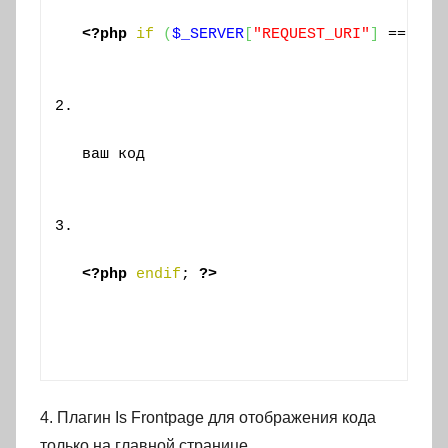
<?php
if
(
$_SERVER
[
"REQUEST_URI"
]
 == 
"/"
ваш код
<?php
endif
; 
?>
4. Плагин Is Frontpage для отображения кода
только на главной странице.