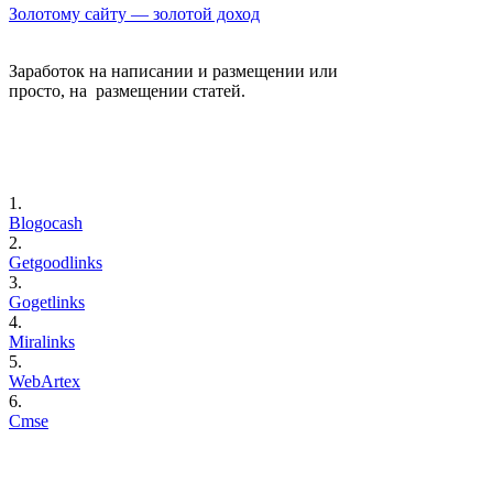
Золотому сайту — золотой доход
Заработок на написании и размещении или
просто, на размещении статей.
1.
Blogocash
2.
Getgoodlinks
3.
Gogetlinks
4.
Miralinks
5.
WebArtex
6.
Cmse