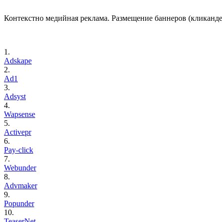
Контекстно медийная реклама. Размещение баннеров (кликандер
1.
Adskape
2.
Ad1
3.
Adsyst
4.
Wapsense
5.
Activepr
6.
Pay-click
7.
Webunder
8.
Advmaker
9.
Popunder
10.
TeaserNet