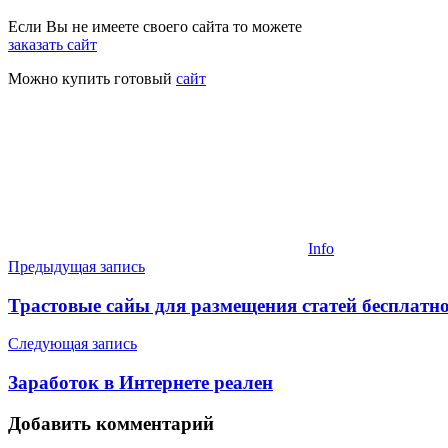
Если Вы не имеете своего сайта то можете
заказать сайт
Можно купить готовый
сайт
Info
Навигация
Предыдущая запись
по
Трастовые сайы для размещения статей бесплатн
записям
Следующая запись
Заработок в Интернете реален
Добавить комментарий