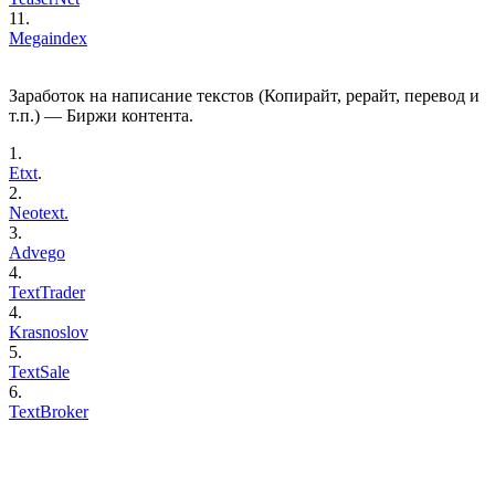
11.
Megaindex
Заработок на написание текстов (Копирайт, рерайт, перевод и
т.п.) — Биржи контента.
1.
Etxt
.
2.
Neotext.
3.
Advego
4.
TextTrader
4.
Krasnoslov
5.
TextSale
6.
TextBroker