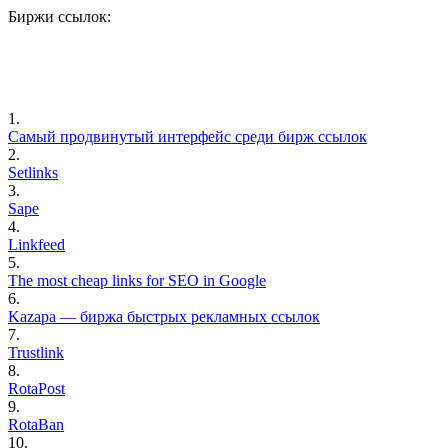
Биржи ссылок
:
1.
Самый продвинутый интерфейс среди бирж ссылок
2.
Setlinks
3.
Sape
4.
Linkfeed
5.
The most cheap links for SEO in Google
6.
Kazapa — биржа быстрых рекламных ссылок
7.
Trustlink
8.
RotaPost
9.
RotaBan
10.