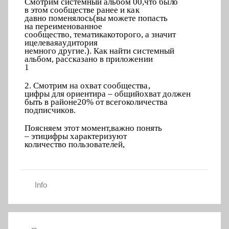
Смотр
и
м системный
а
льбом 00,
что б
ы
л
о
в
этом соо
б
ществе
ра
н
ее и к
а
к
давно помен
я
л
о
сь
(вы мож
е
те по
п
асть
на
п
ереи
м
енованн
о
е
со
о
бщество, тематика
котор
о
г
о, а значит
и
целев
а
я
а
у
д
и
т
ория
немного
д
р
угие.). Как
н
айти с
и
стемный
а
л
ь
бом, рассказано в
прило
ж
е
н
ии
1
2. Смотр
и
м на охв
а
т
с
ообществ
а
,
цифры
для орие
н
тира
–
о
бщий
охват должен
быть в районе
20% от вс
е
го
колич
е
ства
п
о
д
п
и
сч
и
к
ов.
Поясня
е
м этот м
о
мент,
важно по
н
я
т
ь
–
эти
цифры
характер
и
з
у
ю
т
количест
в
о пользоват
е
л
ей,
Info
Навигация