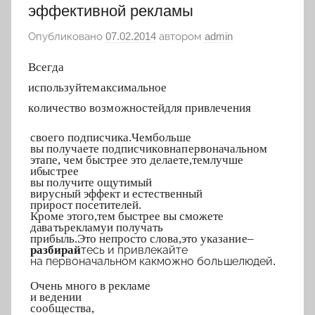
эффективной рекламы
Опубликовано
07.02.2014
автором
admin
Все
г
д
а
исп
о
л
ь
з
у
йте
м
аксим
а
льное
к
о
личе
с
тво воз
м
ожностей
для привлеч
е
н
и
я
своего подп
и
сч
и
к
а.
Ч
ем
б
о
льше
вы п
о
лучаете п
о
д
писч
и
к
ов
н
а
п
ервонач
а
льном
этап
е
, чем быстрее
это дела
е
те,
т
е
м
л
у
чше
и
б
ы
с
т
рее
вы
п
олучите о
щ
утимый
ви
р
у
сный эффект и е
с
тественн
ы
й
прирост пос
е
тит
е
лей.
Кроме
э
т
ого,
тем
быстрее вы с
м
ожете
д
а
в
а
ть
р
екл
а
му
и п
о
л
у
ч
ать
пр
и
б
ы
ль.
Э
то не
просто
с
лова,
э
то указан
и
е
–
разбира
й
тесь
и привл
е
кайте
на п
е
рвона
ч
альном как
можно
б
ол
ь
ш
е
люде
й
.
Очень
много в р
е
кламе
и в
е
д
е
н
ии
с
о
о
б
щест
в
а,