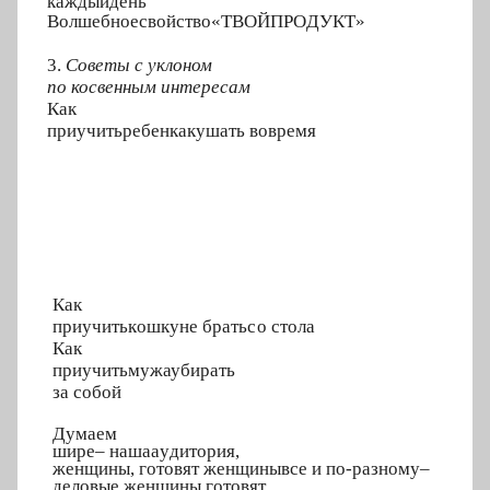
ка
ж
дый
д
е
н
ь
Волш
е
б
ное
свойст
в
о
«
ТВОЙ
ПРО
Д
УКТ»
3.
Сове
т
ы с укл
о
ном
по косв
е
нным интер
е
сам
Как
приуч
ит
ь
р
е
б
е
н
ка
кушать в
о
время
Как
приуч
ит
ь
к
о
шку
не б
р
ать
с
о стола
Как
приуч
ит
ь
м
у
жа
у
б
ир
а
ть
за с
о
бой
Д
у
м
аем
ши
р
е
–
н
аша
а
у
д
и
то
р
и
я,
женщины,
готов
я
т женщины
все и
по-разному
–
деловые ж
е
нщины г
о
товят