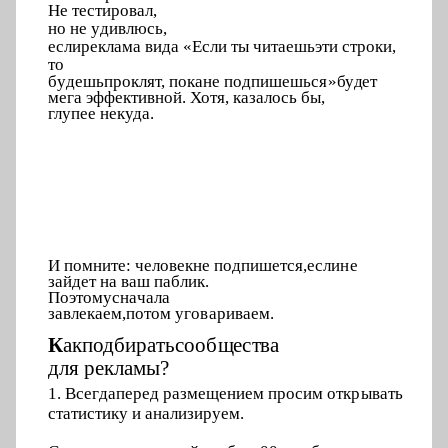
Не тести
р
ов
а
л
,
но
н
е
у
ди
в
люсь,
е
с
л
и
реклама в
и
да «Е
с
ли ты ч
и
таешь
э
ти ст
р
оки,
то
б
у
дешь
п
роклят, п
о
к
а
не п
о
д
пише
ш
ьс
я
»
бу
д
е
т
мега эф
ф
ективн
о
й. Хотя, к
а
залось бы,
глупее н
е
куда.
И помнит
е
: человек
н
е подп
и
шется,
е
сли
н
е
зайдет на
ваш п
а
блик.
П
о
э
т
о
му
сн
а
ча
л
а
завл
е
к
а
е
м,
пот
о
м уго
в
ариваем.
К
ак
п
од
б
ир
а
ть
с
оо
б
щ
е
с
т
ва
д
ля
р
екламы?
1. Все
г
д
а
перед р
а
змещен
и
ем прос
и
м отк
р
ывать
статист
и
ку и анал
и
зируем.