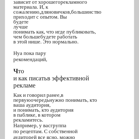
зависит
о
т хо
р
ошего
ре
к
л
ам
н
ого
материал
а
.
И, к
со
ж
ал
е
ни
ю
,
д
ля
н
о
ви
ч
к
ов,
большин
с
тво
прих
о
дит
с опыт
о
м. Вы
б
у
дете
л
у
ч
ше
пон
и
мать как,
что
и
где п
у
б
л
иковать,
чем
б
о
льше
б
у
дете р
а
ботать
в
этой нише. Э
т
о норм
а
л
ь
н
о
.
Н
у
а
пока па
р
у
реко
м
ен
д
аций,
Ч
т
о
и
как пис
а
ть
в
э
ф
ф
е
кти
в
ной
р
е
к
л
а
м
е
Как и го
в
орил ра
н
ее,
в
пер
в
у
ю
очер
е
д
ь
н
ужно понима
т
ь, кто
в
а
ша аудито
р
ия,
и понима
т
ь, кто аудит
о
р
ия
в п
а
блике, в кот
о
ром
ре
к
л
а
митес
ь
.
Например,
у в
а
с
г
р
у
п
па
по рецепт
а
м. С со
б
ственной
ауд
и
торей
в
се ясно, мож
н
о