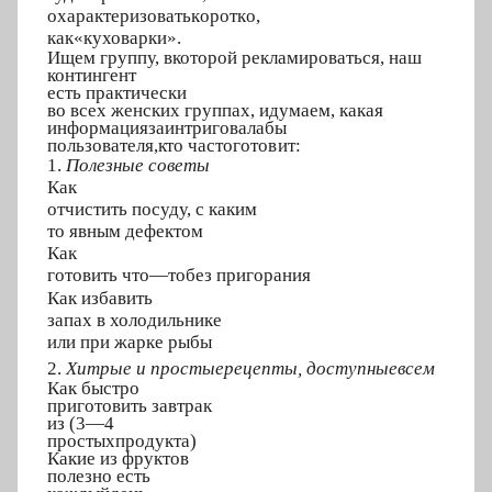
охарактер
и
зовать
к
ор
о
т
к
о,
к
а
к
«к
у
хо
в
арки».
Ищем г
р
уппу, в
кото
р
ой рекламиров
а
ться,
наш
континге
н
т
есть
практ
и
чески
во всех женских г
р
уппах, и
д
у
м
аем, как
а
я
инф
о
рмация
заинтригов
а
ла
бы
пользовате
л
я
,
к
то часто
г
ото
в
ит:
1.
Поле
з
ные сове
т
ы
Как
отчист
и
ть п
о
суду,
с
к
а
ким
то
явным д
е
фектом
Как
готов
и
ть чт
о
—
то
без пригоран
и
я
Как и
з
б
а
в
и
ть
запах в
холод
и
л
ьн
и
ке
или при
жарке р
ы
б
ы
2.
Хитр
ы
е и простые
реце
п
ты,
д
оступные
всем
Как быс
т
ро
пригото
в
ить завтрак
и
з (
3
—
4
п
р
остых
п
родукта)
Какие из ф
р
уктов
п
о
лезно есть