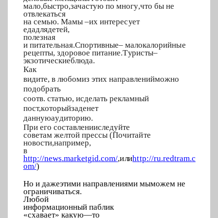
м
а
л
о
,
б
ы
стро,
зачастую по
мно
г
у
,
что бы не
о
твл
е
к
а
т
ься
на семью.
Мамы
–
и
х инт
е
ре
с
у
ет
е
д
а
д
л
я
д
е
те
й
,
поле
з
н
а
я
и п
и
тате
л
ьна
я
.
Спортив
н
ые
– малок
а
лорийн
ы
е
рецепт
ы
, здоровое п
и
тани
е
.
Т
у
ристы
–
экз
о
тические
блюда.
Как
вид
и
те, в любом
из
этих
напра
в
лений
м
о
ж
н
о
п
о
д
о
брать
со
о
тв. статью, и
сд
е
лать рекламн
ы
й
пост,
к
о
т
ор
ы
й
з
а
д
е
н
е
т
дан
н
у
ю
а
у
д
и
то
р
и
ю.
При его с
о
ста
в
л
е
н
ии
с
л
е
д
уйте
совет
а
м же
л
той прессы (П
о
чита
й
те
новост
и
,
наприм
е
р
,
в
http://news
.
marketg
i
d.com/
,
и
л
и
h
t
tp://ru.
r
edtram.c
om
/
)
Но и
д
аже
этими нап
р
авлениями мы
можем
не
огран
и
чивать
с
я.
Л
ю
б
о
й
информаци
о
нный
п
абл
и
к
«схава
е
т» ка
к
у
ю
—
то