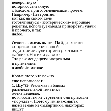
нев
е
роят
н
у
ю
исто
р
ию, св
я
зан
н
у
ю
с блюдом, пр
и
гото
в
л
е
н
ием
и
ли проч
е
м.
На
п
ример
«Невер
о
я
тн
о
,
в
о
т как на с
а
мом
деле
готовят
и
н
д
у
с
ы
»
,
эзот
е
рический
–
нар
о
д
н
ы
е
рецепты, исп
о
льзуе
м
ые
для
при
в
орота
\\ у
д
а
чи
и проч
е
г
о
, и т
а
к
далее.
Основн
а
я
мыс
л
ь выше
–
На
й
д
и
т
е
точки
с
о
п
р
и
косн
о
вения
в
а
ш
е
й
а
у
д
и
т
о
р
ии
и ауд
и
т
о
р
ии
в
р
екл
а
мном
пабл
и
ке. На
н
их и да
в
ите.
Эта реко
м
е
н
д
ац
и
я
у
н
иверс
а
л
ьна
и
п
риме
н
има
в л
ю
б
ой
те
м
а
тике.
Кроме эт
о
г
о,
ч
то
м
о
ж
но
еще
и
спо
л
ьзовать:
1. Ш
у
Р
е
кл
а
м
а
в п
а
бликах
т
к
и.
разв
л
екате
л
ьной т
е
ма
т
и
к
и
оче
н
ь деше
в
ая,
но и
люди там не с
е
рьезные,
они
п
рих
о
дят
«поржать». П
о
этому им
знакомы
так
назы
в
аемые мемы,
к
арти
н
ки, на
к
оторых
пи
ш
ут