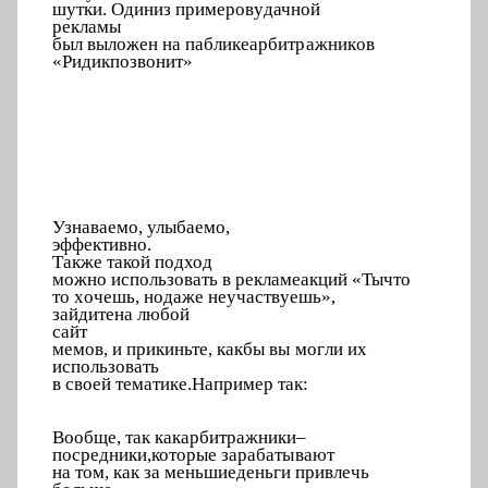
шутк
и
. Один
и
з пр
и
меров
у
д
ачной
ре
к
л
амы
б
ы
л выложен на п
а
блике
а
р
б
ит
р
ажни
к
ов
«
Р
и
д
и
к
п
о
з
в
они
т
»
Узнаваем
о
, ул
ы
б
а
е
мо,
эфф
е
к
тивн
о
.
Т
а
к
же
такой п
о
дход
можно
и
спользовать в рекламе
а
кций «Ты
что
то
х
очешь, но
даже
не
у
част
в
уешь»,
за
й
дите
н
а л
ю
б
ой
с
а
й
т
мемов, и п
р
ики
н
ьте, к
а
к
бы вы
м
ог
л
и
и
х
и
с
пользовать
в с
в
оей
тематике.
Напр
и
мер так:
Вообще,
так к
а
к
а
р
б
и
тражники
–
по
с
редники,
которые
з
а
р
а
бат
ы
вают
на т
о
м, как за меньшие
деньги при
в
лечь