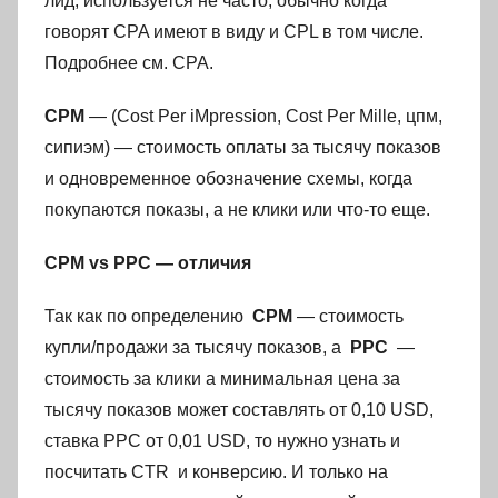
лид, используется не часто, обычно когда
говорят CPA имеют в виду и CPL в том числе.
Подробнее см. CPA.
CPM
— (Cost Per iMpression, Cost Per Mille, цпм,
сипиэм) — стоимость оплаты за тысячу показов
и одновременное обозначение схемы, когда
покупаются показы, а не клики или что-то еще.
CPM vs PPC — отличия
Так как по определению
CPM
— стоимость
купли/продажи за тысячу показов, а
PPC
—
стоимость за клики а минимальная цена за
тысячу показов может составлять от 0,10 USD,
ставка PPC от 0,01 USD, то нужно узнать и
посчитать CTR и конверсию. И только на